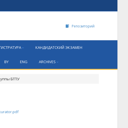
Репозиторий
ГИСТРАТУРА
КАНДИДАТСКИЙ ЭКЗАМЕН
BY
ENG
ARCHIVES
руппы БГПУ
urator.pdf